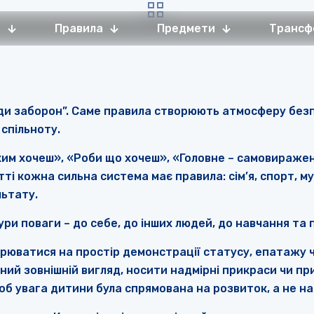
а
Правила
Предмети
Трансф
ади заборон”. Саме правила створюють атмосферу безп
спільноту.
 ким хочеш», «Роби що хочеш», «Головне – самовиражен
і кожна сильна система має правила: сім’я, спорт, муз
льтату.
ри поваги – до себе, до інших людей, до навчання та п
юватися на простір демонстрації статусу, епатажу чи
ий зовнішній вигляд, носити надмірні прикраси чи при
об увага дитини була спрямована на розвиток, а не на