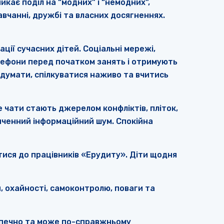
икає поділ на “модних” і “немодних”,
авчанні, дружбі та власних досягненнях.
ції сучасних дітей. Соціальні мережі,
елефони перед початком занять і отримують
, думати, спілкуватися наживо та вчитись
е чати стають джерелом конфліктів, пліток,
інченний інформаційний шум. Спокійна
ися до працівників «Ерудиту». Діти щодня
, охайності, самоконтролю, поваги та
езпечно та може по-справжньому