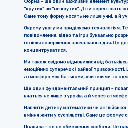
Форма – ще один важливий елемент культури 
“крутих” чи “не крутих”. Діти перестають к
Саме тому форму носять не лише учні, а й уч
Окрему увагу ми приділяємо технологіям. Те
повідомлення, відео та ігри буквально роз
їх після завершення навчального дня. Це до
концентруватися.
Ми також свідомо відмовилися від батьківсь
емоційних суперечок і зайвої тривожності.
атмосфера між батьками, вчителями та адмі
Ще один фундаментальний принцип – повага
вчаться не лише з уроків, а й через атмосфе
Навчити дитину математики чи англійської 
вміння жити у суспільстві. Саме це формує 
Правила – це не обмеження свободи. Це ра