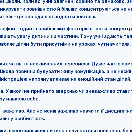
школи. Коли всі учні одягнені охайно та однаково, зн
онкурувати зовнішністю й більше концентруються на н
ителі – це про єдині стандарти для всіх.
лефон – один із найбільших факторів втрати концентра
ривають увагу дитини на частини. Тому учні здають т
зволяє дітям бути присутніми на уроках, чути вчителя
ких чатів та нескінченних переписок. Дуже часто сам
 Школа повинна будувати живу комунікацію, а не неск
ністрацією напряму впливає на емоційний стан дітей.
. У школі не прийнято зверхньо чи зневажливо ставит
ру навколо себе.
– важливо. Але не менш важливо навчити її дисципліни
сильну особистість.
мки, всередині яких дитина почувається впевнено, б