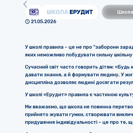
Школ
21.05.2026
У школі правила – це не про “заборони зар
яких неможливо побудувати сильну шкільну 
Сучасний світ часто говорить дітям: «Будь
давати знання, а й формувати людину. У житт
дисципліна дозволяє людині досягати резу
У школі «Ерудит» правила є частиною культу
Ми вважаємо, що школа не повинна перетвор
прийнято жувати гумки, створювати викличн
придушення індивідуальності – це про те, щ